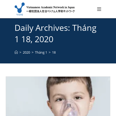
Skip
Daily Archives: Tháng
to
content
1 18, 2020
>
2020
>
Tháng 1
>
18