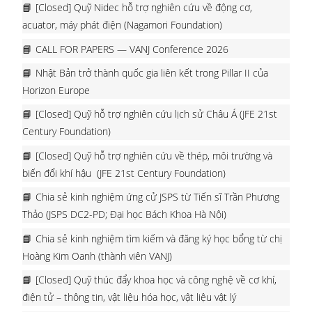
[Closed] Quỹ Nidec hỗ trợ nghiên cứu về động cơ,
acuator, máy phát điện (Nagamori Foundation)
CALL FOR PAPERS — VANJ Conference 2026
Nhật Bản trở thành quốc gia liên kết trong Pillar II của
Horizon Europe
[Closed] Quỹ hỗ trợ nghiên cứu lịch sử Châu Á (JFE 21st
Century Foundation)
[Closed] Quỹ hỗ trợ nghiên cứu về thép, môi trường và
biến đổi khí hậu (JFE 21st Century Foundation)
Chia sẻ kinh nghiệm ứng cử JSPS từ Tiến sĩ Trần Phương
Thảo (JSPS DC2-PD; Đại học Bách Khoa Hà Nội)
Chia sẻ kinh nghiệm tìm kiếm và đăng ký học bổng từ chị
Hoàng Kim Oanh (thành viên VANJ)
[Closed] Quỹ thúc đẩy khoa học và công nghệ về cơ khí,
điện tử – thông tin, vật liệu hóa học, vật liệu vật lý