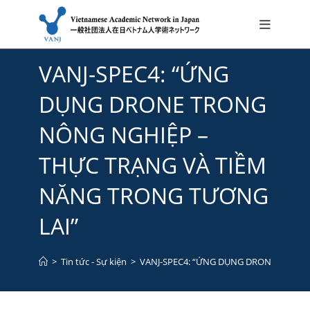
Skip
VANJ-SPEC4: “ỨNG
to
content
DỤNG DRONE TRONG
NÔNG NGHIỆP –
THỰC TRẠNG VÀ TIỀM
NĂNG TRONG TƯƠNG
LAI”
>
Tin tức - Sự kiện
>
VANJ-SPEC4: “ỨNG DỤNG DRONE TRONG