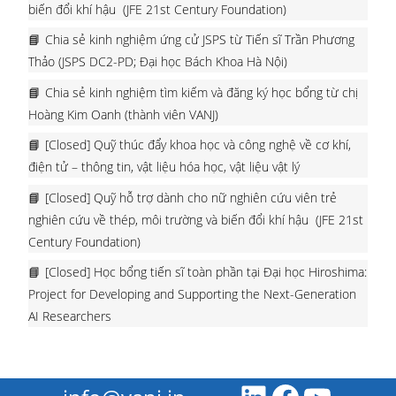
biến đổi khí hậu (JFE 21st Century Foundation)
Chia sẻ kinh nghiệm ứng cử JSPS từ Tiến sĩ Trần Phương
Thảo (JSPS DC2-PD; Đại học Bách Khoa Hà Nội)
Chia sẻ kinh nghiệm tìm kiếm và đăng ký học bổng từ chị
Hoàng Kim Oanh (thành viên VANJ)
[Closed] Quỹ thúc đẩy khoa học và công nghệ về cơ khí,
điện tử – thông tin, vật liệu hóa học, vật liệu vật lý
[Closed] Quỹ hỗ trợ dành cho nữ nghiên cứu viên trẻ
nghiên cứu về thép, môi trường và biến đổi khí hậu (JFE 21st
Century Foundation)
[Closed] Học bổng tiến sĩ toàn phần tại Đại học Hiroshima:
Project for Developing and Supporting the Next-Generation
AI Researchers
LinkedIn
Facebook
Youtube