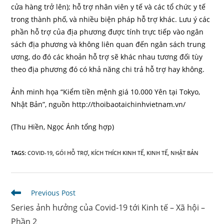
cửa hàng trở lên); hỗ trợ nhân viên y tế và các tổ chức y tế
trong thành phố, và nhiều biện pháp hỗ trợ khác. Lưu ‎ý các
phần hỗ trợ của địa phương được tính trực tiếp vào ngân
sách địa phương và không liên quan đến ngân sách trung
ương, do đó các khoản hỗ trợ sẽ khác nhau tương đối tùy
theo địa phương đó có khả năng chi trả hỗ trợ hay không.
Ảnh minh họa “Kiểm tiền mệnh giá 10.000 Yên tại Tokyo,
Nhật Bản”, nguồn http://thoibaotaichinhvietnam.vn/
(Thu Hiền, Ngọc Ánh tổng hợp)
TAGS
:
COVID-19
,
GÓI HỖ TRỢ
,
KÍCH THÍCH KINH TẾ
,
KINH TẾ
,
NHẬT BẢN
Read
Previous Post
more
Series ảnh hưởng của Covid-19 tới Kinh tế – Xã hội –
articles
Phần 2