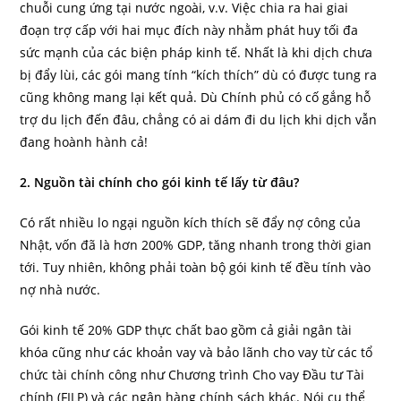
chuỗi cung ứng tại nước ngoài, v.v. Việc chia ra hai giai
đoạn trợ cấp với hai mục đích này nhằm phát huy tối đa
sức mạnh của các biện pháp kinh tế. Nhất là khi dịch chưa
bị đẩy lùi, các gói mang tính “kích thích” dù có được tung ra
cũng không mang lại kết quả. Dù Chính phủ có cố gắng hỗ
trợ du lịch đến đâu, chẳng có ai dám đi du lịch khi dịch vẫn
đang hoành hành cả!
2. Nguồn tài chính cho gói kinh tế lấy từ đâu?
Có rất nhiều lo ngại nguồn kích thích sẽ đẩy nợ công của
Nhật, vốn đã là hơn 200% GDP, tăng nhanh trong thời gian
tới. Tuy nhiên, không phải toàn bộ gói kinh tế đều tính vào
nợ nhà nước.
Gói kinh tế 20% GDP thực chất bao gồm cả giải ngân tài
khóa cũng như các khoản vay và bảo lãnh cho vay từ các tổ
chức tài chính công như Chương trình Cho vay Đầu tư Tài
chính (FILP) và các ngân hàng chính sách khác. Nói cụ thể