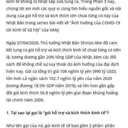
kinh tế khổng lồ Nhật sắp sửa tung ra. Trong Phần 3 này,
chúng tôi xin mời các quý vị cùng tìm hiểu nguồn gốc và nội
dung của gói hỗ trợ và kích thích lớn chưa từng có này của
Nhật Bản trong series bài viết về “Ảnh hưởng của COVID-19
tới Kinh tế Xã hội” của VANJ
Ngày 07/04/2020, Thủ tướng Nhật Bản Shinzo Abe đã cam
kết tung ra gói hỗ trợ và kích thích kinh tế chưa từng có tiền
lệ, tương đương gần 20% tổng GDP của Nhật, kèm các đối
sách để khống chế sự suy thoái do ảnh hưởng của đại dịch
hiện nay. Gói có tổng trị giá 108 nghìn tỷ yên (990 tỷ USD),
lớn hơn cả ngân sách 102.7 nghìn tỷ yên của năm 2020
(tương đương 18.5% GDP năm 2019), và lớn hơn gần gấp
đôi gói kích thích 56.8 nghìn tỷ yên giai đoạn khủng hoảng
tài chính năm 2009.
1. Tại sao lại gọi là “gói hỗ trợ và kích thích kinh tế”?
Như tên gọi của nó, gói kinh tế sẽ bao gồm 2 phần: phần