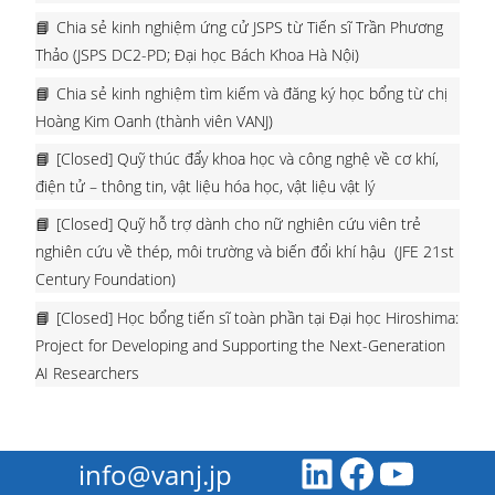
Chia sẻ kinh nghiệm ứng cử JSPS từ Tiến sĩ Trần Phương
Thảo (JSPS DC2-PD; Đại học Bách Khoa Hà Nội)
Chia sẻ kinh nghiệm tìm kiếm và đăng ký học bổng từ chị
Hoàng Kim Oanh (thành viên VANJ)
[Closed] Quỹ thúc đẩy khoa học và công nghệ về cơ khí,
điện tử – thông tin, vật liệu hóa học, vật liệu vật lý
[Closed] Quỹ hỗ trợ dành cho nữ nghiên cứu viên trẻ
nghiên cứu về thép, môi trường và biến đổi khí hậu (JFE 21st
Century Foundation)
[Closed] Học bổng tiến sĩ toàn phần tại Đại học Hiroshima:
Project for Developing and Supporting the Next-Generation
AI Researchers
info@vanj.jp
LinkedIn
Facebook
Youtube