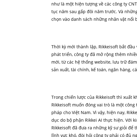
như là một hiện tượng về các công ty CNTT
tục năm sau gấp đôi năm trước. Và những
chọn vào danh sách những nhân vật nổi bậ
Thời kỳ mới thành lập, Rikkeisoft bắt đầu
phát triển, công ty đã mở rộng thêm nhiề
mới, từ các hệ thống website, lưu trữ đá
sản xuất, tài chính, kế toán, ngân hàng, 
Trong chiến lược của Rikkeisoft thì xuất 
Rikkeisoft muốn đóng vai trò là một công 
pháp cho Việt Nam. Vì vậy, hiện nay, Rikk
dục do bộ phận Rikkei AI thực hiện. Với ki
Rikkeisoft đã đưa ra những kỹ sư giỏi để t
lĩnh vực khó, đòi hỏi công ty phải có đủ 