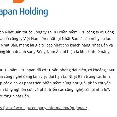
 đoàn Nhật Bản thuộc Công ty TNHH Phần mềm FPT, công ty về Công
an là công ty Việt Nam lớn nhất tại Nhật Bản là cầu nối giao lưu
và Nhật Bản, mang lại giá trị cao nhất cho khách hàng Nhật Bản và
ộng kinh doanh sang Đông Nam Á, nơi hiện là khu kinh tế năng
au 15 năm FPT Japan đã có 10 văn phòng đại diện, có khoảng 1600
 gia công nghệ đang làm việc dài hạn tại Nhật Bản trong các lĩnh
p các dịch vụ phát triển phần mềm cũng như giải pháp chuyển
nền tảng nghiên cứu và phát triển các công nghệ cốt lõi như IoT,
ị trường Nhật Bản.
w.fpt-software.jp/company-information/fpt-japan/
,