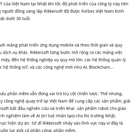
 của Việt Nam tại Nhật khi tốc độ phát triển của công ty này liên
 người đồng sáng lập Rikkeisoft đã được Forbes Việt Nam bình
t dưới 30 tuổi.
 với mảng phát triển ứng dụng mobile và theo thời gian và quy
u dịch vụ khác. Rikkeisoft từng bước mở rộng ra các mảng việc
m mây, đến hệ thống nghiệp vụ quy mô lớn, các hệ thống quản lý
các hệ thống IoT, và các công nghệ mới như AI, Blockchain…
khẩu phần mềm vẫn đóng vai trò trụ cột chiến lược. Thế nhưng,
ty công nghệ quay trở lại Việt Nam để cung cấp các sản phẩm, giải
eisoft bắt đầu nghiên cứu và triển khai sản phẩm robot cho giáo
nh nghiệm làm về AI (trí tuệ nhân tạo) cho thị trường Nhật,
hực hiện dự án. Sở dĩ Rikkeisoft nhảy vào lĩnh vực này vì đây là
nguồn lực giỏi cả phần cứng, phần mềm.